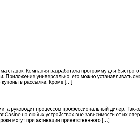
ма ставок. Компания разработала программу для быстрого д
ки. Приложение универсально, его можно устанавливать см
 купоны в рассылке. Кроме […]
и, а руководит процессом профессиональный дилер. Также 
at Casino на любых устройствах вне зависимости от их оп
роки могут при активации приветственного […]