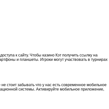
оступа к сайту. Чтобы казино Кэт получить ссылку на
артфоны и планшеты. Игроки могут участвовать в турнирах
не стоит забывать что у нас есть современное мобильное
ерационной системы. Активируйте мобильное приложение,