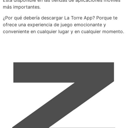
más importantes.
¿Por qué debería descargar La Torre App? Porque te
ofrece una experiencia de juego emocionante y
conveniente en cualquier lugar y en cualquier momento.