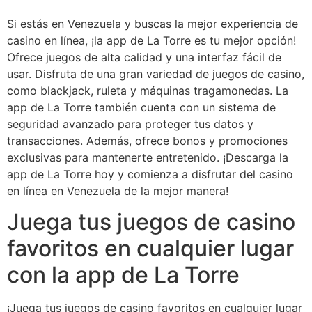
Si estás en Venezuela y buscas la mejor experiencia de
casino en línea, ¡la app de La Torre es tu mejor opción!
Ofrece juegos de alta calidad y una interfaz fácil de
usar. Disfruta de una gran variedad de juegos de casino,
como blackjack, ruleta y máquinas tragamonedas. La
app de La Torre también cuenta con un sistema de
seguridad avanzado para proteger tus datos y
transacciones. Además, ofrece bonos y promociones
exclusivas para mantenerte entretenido. ¡Descarga la
app de La Torre hoy y comienza a disfrutar del casino
en línea en Venezuela de la mejor manera!
Juega tus juegos de casino
favoritos en cualquier lugar
con la app de La Torre
¡Juega tus juegos de casino favoritos en cualquier lugar