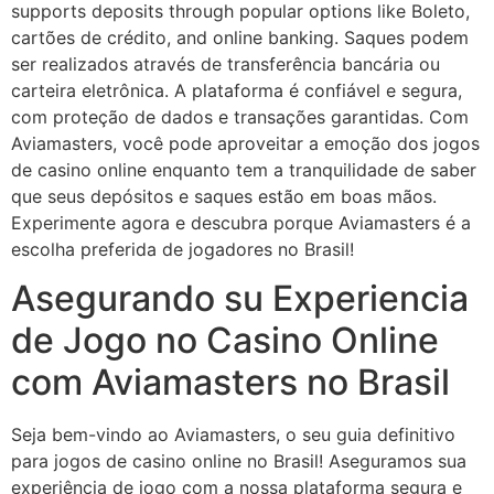
supports deposits through popular options like Boleto,
cartões de crédito, and online banking. Saques podem
ser realizados através de transferência bancária ou
carteira eletrônica. A plataforma é confiável e segura,
com proteção de dados e transações garantidas. Com
Aviamasters, você pode aproveitar a emoção dos jogos
de casino online enquanto tem a tranquilidade de saber
que seus depósitos e saques estão em boas mãos.
Experimente agora e descubra porque Aviamasters é a
escolha preferida de jogadores no Brasil!
Asegurando su Experiencia
de Jogo no Casino Online
com Aviamasters no Brasil
Seja bem-vindo ao Aviamasters, o seu guia definitivo
para jogos de casino online no Brasil! Aseguramos sua
experiência de jogo com a nossa plataforma segura e