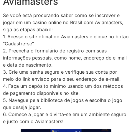
Aviamasters
Se você está procurando saber como se inscrever e
jogar em um casino online no Brasil com Aviamasters,
siga as etapas abaixo:
1. Acesse o site oficial do Aviamasters e clique no botão
“Cadastre-se”.
2. Preencha o formulário de registro com suas
informações pessoais, como nome, endereço de e-mail
e data de nascimento.
3. Crie uma senha segura e verifique sua conta por
meio do link enviado para o seu endereço de e-mail.
4. Faça um depósito mínimo usando um dos métodos
de pagamento disponíveis no site.
5. Navegue pela biblioteca de jogos e escolha o jogo
que deseja jogar.
6. Comece a jogar e divirta-se em um ambiente seguro
e justo com o Aviamasters!