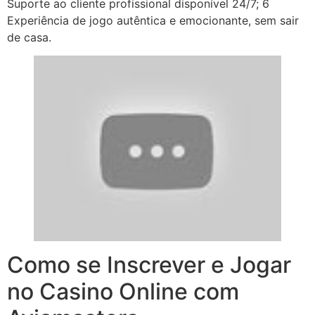
Suporte ao cliente profissional disponível 24/7; 6
Experiência de jogo autêntica e emocionante, sem sair
de casa.
Como se Inscrever e Jogar
no Casino Online com