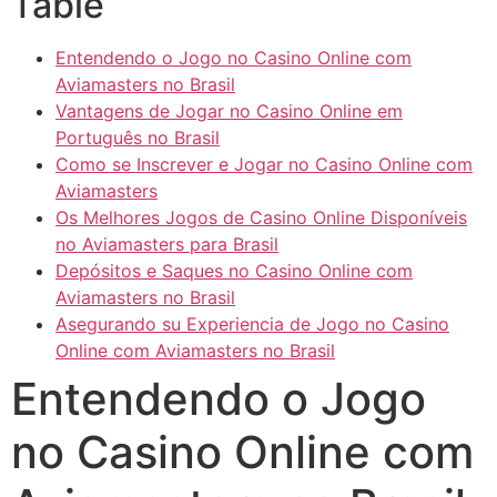
Table
Entendendo o Jogo no Casino Online com
Aviamasters no Brasil
Vantagens de Jogar no Casino Online em
Português no Brasil
Como se Inscrever e Jogar no Casino Online com
Aviamasters
Os Melhores Jogos de Casino Online Disponíveis
no Aviamasters para Brasil
Depósitos e Saques no Casino Online com
Aviamasters no Brasil
Asegurando su Experiencia de Jogo no Casino
Online com Aviamasters no Brasil
Entendendo o Jogo
no Casino Online com