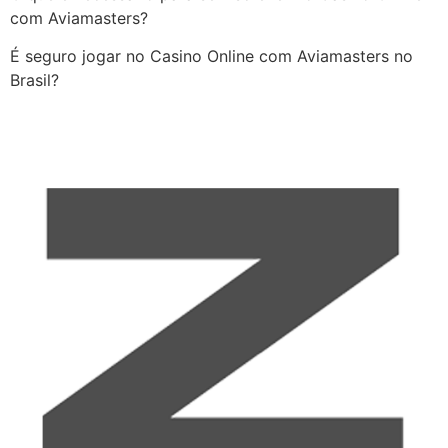
com Aviamasters?
É seguro jogar no Casino Online com Aviamasters no
Brasil?