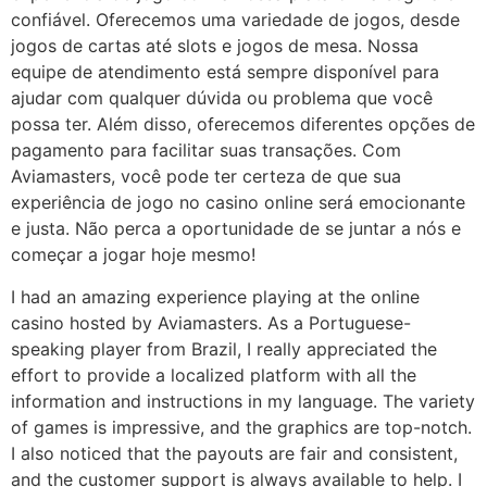
confiável. Oferecemos uma variedade de jogos, desde
jogos de cartas até slots e jogos de mesa. Nossa
equipe de atendimento está sempre disponível para
ajudar com qualquer dúvida ou problema que você
possa ter. Além disso, oferecemos diferentes opções de
pagamento para facilitar suas transações. Com
Aviamasters, você pode ter certeza de que sua
experiência de jogo no casino online será emocionante
e justa. Não perca a oportunidade de se juntar a nós e
começar a jogar hoje mesmo!
I had an amazing experience playing at the online
casino hosted by Aviamasters. As a Portuguese-
speaking player from Brazil, I really appreciated the
effort to provide a localized platform with all the
information and instructions in my language. The variety
of games is impressive, and the graphics are top-notch.
I also noticed that the payouts are fair and consistent,
and the customer support is always available to help. I