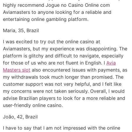
highly recommend Jogue no Casino Online com
Aviamasters to anyone looking for a reliable and
entertaining online gambling platform.
Maria, 35, Brazil
I was excited to try out the online casino at
Aviamasters, but my experience was disappointing. The
platform is glitchy and difficult to navigate, especially
for those of us who are not fluent in English. I
Avia
Masters slot
also encountered issues with payments, as
my withdrawals took much longer than promised. The
customer support was not very helpful, and I felt like
my concerns were not taken seriously. Overall, I would
advise Brazilian players to look for a more reliable and
user-friendly online casino.
João, 42, Brazil
I have to say that I am not impressed with the online