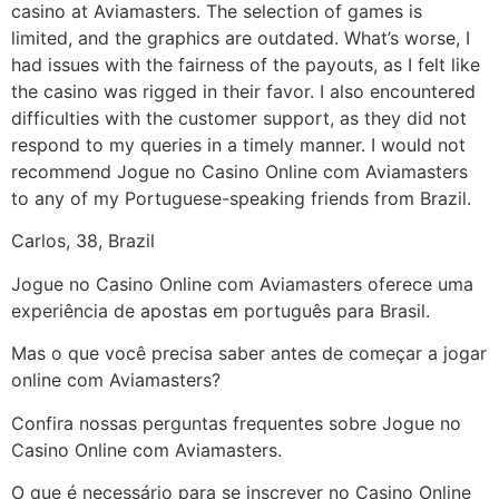
casino at Aviamasters. The selection of games is
limited, and the graphics are outdated. What’s worse, I
had issues with the fairness of the payouts, as I felt like
the casino was rigged in their favor. I also encountered
difficulties with the customer support, as they did not
respond to my queries in a timely manner. I would not
recommend Jogue no Casino Online com Aviamasters
to any of my Portuguese-speaking friends from Brazil.
Carlos, 38, Brazil
Jogue no Casino Online com Aviamasters oferece uma
experiência de apostas em português para Brasil.
Mas o que você precisa saber antes de começar a jogar
online com Aviamasters?
Confira nossas perguntas frequentes sobre Jogue no
Casino Online com Aviamasters.
O que é necessário para se inscrever no Casino Online