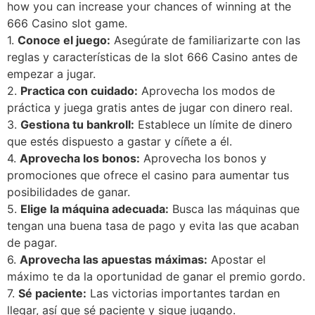
how you can increase your chances of winning at the
666 Casino slot game.
1.
Conoce el juego:
Asegúrate de familiarizarte con las
reglas y características de la slot 666 Casino antes de
empezar a jugar.
2.
Practica con cuidado:
Aprovecha los modos de
práctica y juega gratis antes de jugar con dinero real.
3.
Gestiona tu bankroll:
Establece un límite de dinero
que estés dispuesto a gastar y cíñete a él.
4.
Aprovecha los bonos:
Aprovecha los bonos y
promociones que ofrece el casino para aumentar tus
posibilidades de ganar.
5.
Elige la máquina adecuada:
Busca las máquinas que
tengan una buena tasa de pago y evita las que acaban
de pagar.
6.
Aprovecha las apuestas máximas:
Apostar el
máximo te da la oportunidad de ganar el premio gordo.
7.
Sé paciente:
Las victorias importantes tardan en
llegar, así que sé paciente y sigue jugando.