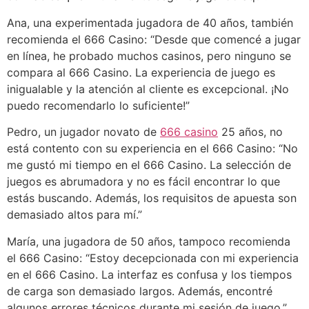
Ana, una experimentada jugadora de 40 años, también
recomienda el 666 Casino: “Desde que comencé a jugar
en línea, he probado muchos casinos, pero ninguno se
compara al 666 Casino. La experiencia de juego es
inigualable y la atención al cliente es excepcional. ¡No
puedo recomendarlo lo suficiente!”
Pedro, un jugador novato de
666 casino
25 años, no
está contento con su experiencia en el 666 Casino: “No
me gustó mi tiempo en el 666 Casino. La selección de
juegos es abrumadora y no es fácil encontrar lo que
estás buscando. Además, los requisitos de apuesta son
demasiado altos para mí.”
María, una jugadora de 50 años, tampoco recomienda
el 666 Casino: “Estoy decepcionada con mi experiencia
en el 666 Casino. La interfaz es confusa y los tiempos
de carga son demasiado largos. Además, encontré
algunos errores técnicos durante mi sesión de juego.”