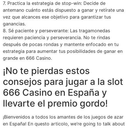
7. Practica la estrategia de stop-win: Decide de
antemano cuánto estás dispuesto a ganar y retírate una
vez que alcances ese objetivo para garantizar tus
ganancias.
8. Sé paciente y perseverante: Las tragamonedas
requieren paciencia y perseverancia. No te rindas
después de pocas rondas y mantente enfocado en tu
estrategia para aumentar tus posibilidades de ganar en
grande en 666 Casino.
¡No te pierdas estos
consejos para jugar a la slot
666 Casino en España y
llevarte el premio gordo!
¡Bienvenidos a todos los amantes de los juegos de azar
en España! En questo articolo, we’re going to talk about