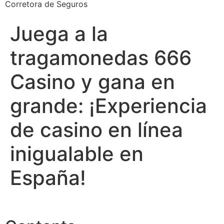
Corretora de Seguros
Juega a la
tragamonedas 666
Casino y gana en
grande: ¡Experiencia
de casino en línea
inigualable en
España!