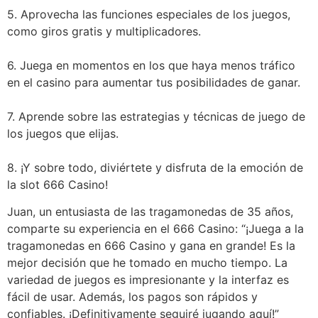
5. Aprovecha las funciones especiales de los juegos,
como giros gratis y multiplicadores.
6. Juega en momentos en los que haya menos tráfico
en el casino para aumentar tus posibilidades de ganar.
7. Aprende sobre las estrategias y técnicas de juego de
los juegos que elijas.
8. ¡Y sobre todo, diviértete y disfruta de la emoción de
la slot 666 Casino!
Juan, un entusiasta de las tragamonedas de 35 años,
comparte su experiencia en el 666 Casino: “¡Juega a la
tragamonedas en 666 Casino y gana en grande! Es la
mejor decisión que he tomado en mucho tiempo. La
variedad de juegos es impresionante y la interfaz es
fácil de usar. Además, los pagos son rápidos y
confiables. ¡Definitivamente seguiré jugando aquí!”