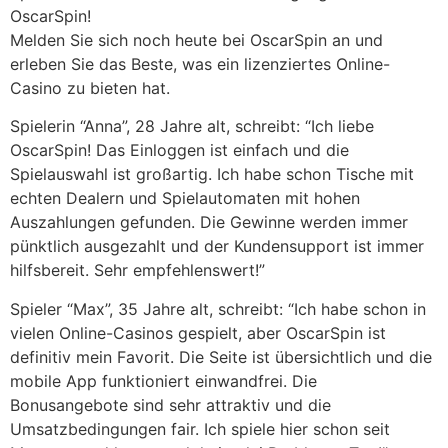
OscarSpin!
Melden Sie sich noch heute bei OscarSpin an und
erleben Sie das Beste, was ein lizenziertes Online-
Casino zu bieten hat.
Spielerin “Anna”, 28 Jahre alt, schreibt: “Ich liebe
OscarSpin! Das Einloggen ist einfach und die
Spielauswahl ist großartig. Ich habe schon Tische mit
echten Dealern und Spielautomaten mit hohen
Auszahlungen gefunden. Die Gewinne werden immer
pünktlich ausgezahlt und der Kundensupport ist immer
hilfsbereit. Sehr empfehlenswert!”
Spieler “Max”, 35 Jahre alt, schreibt: “Ich habe schon in
vielen Online-Casinos gespielt, aber OscarSpin ist
definitiv mein Favorit. Die Seite ist übersichtlich und die
mobile App funktioniert einwandfrei. Die
Bonusangebote sind sehr attraktiv und die
Umsatzbedingungen fair. Ich spiele hier schon seit