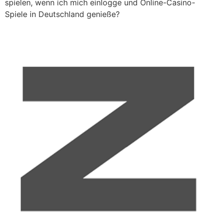
spielen, wenn ich mich einlogge und Online-Casino-
Spiele in Deutschland genieße?