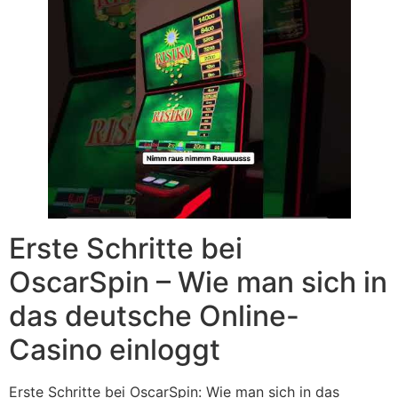
Erste Schritte bei
OscarSpin – Wie man sich in
das deutsche Online-
Casino einloggt
Erste Schritte bei OscarSpin: Wie man sich in das