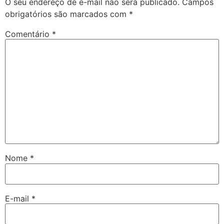
O seu endereço de e-mail não será publicado.
Campos
obrigatórios são marcados com
*
Comentário
*
Nome
*
E-mail
*